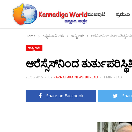
ಮುಖಪುಟ
ಪ್ರಮುಖ
Home
ಕನ್ನಡ ವಾರ್ತೆಗಳು
ರಾಷ್ಟ್ರೀಯ
ಆರೆಸ್ಸೆಸ್‌ನಿಂದ ತುರ್ತುಪರಿಸ್ಥಿತ
ರಾಷ್ಟ್ರೀಯ
ಆರೆಸ್ಸೆಸ್‌ನಿಂದ ತುರ್ತುಪರಿಸ್
26/06/2015
BY
KARNATAKA NEWS BUREAU
1 MIN READ
Share on Facebook
Shar