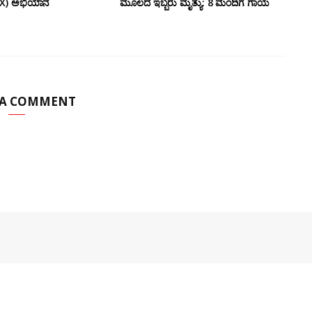
ರ್ (X) ಅಭಿಯಾನ
ಮೂಲದ ಇಬ್ಬರು ಮೃತ್ಯು: 8 ಮಂದಿಗೆ ಗಾಯ
 A COMMENT