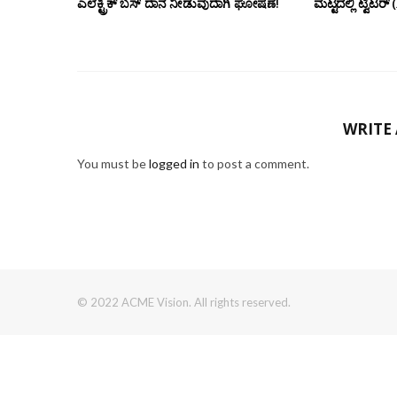
ಎಲೆಕ್ಟ್ರಿಕ್ ಬಸ್ ದಾನ ನೀಡುವುದಾಗಿ ಘೋಷಣೆ!
ಮಟ್ಟದಲ್ಲಿ ಟ್ವಿಟ
WRITE
You must be
logged in
to post a comment.
© 2022 ACME Vision. All rights reserved.