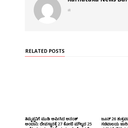
W
e
b
s
i
t
e
RELATED POSTS
ತಿಮ್ಮಪ್ಪನಿಗೆ ಮುಡಿ ಅರ್ಪಿಸಿದ ಅನಂತ್
ಜೂನ್ 26 ಶುಕ್ರವಾ
ಅಂಬಾನಿ: ದೇವಸ್ಥಾನಕ್ಕೆ 27 ಕೋಟಿ ಮೌಲ್ಯದ 25
ಸಚಿವಾಲಯ ಜಾರಿಗೆ