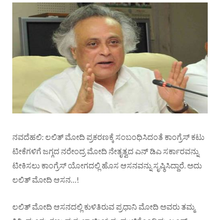
ನವದೆಹಲಿ: ಲಲಿತ್ ಮೋದಿ ಪ್ರಕರಣಕ್ಕೆ ಸಂಬಂಧಿಸಿದಂತೆ ಕಾಂಗ್ರೆಸ್ ಕಟು
ಟೀಕೆಗಳಿಗೆ ಜಗ್ಗದ ನರೇಂದ್ರ ಮೋದಿ ನೇತೃತ್ವದ ಎನ್ ಡಿಎ ಸರ್ಕಾರವನ್ನು
ಟೀಕಿಸಲು ಕಾಂಗ್ರೆಸ್ ಯೋಗದಲ್ಲಿ ಹೊಸ ಆಸನವನ್ನು ಸೃಷ್ಠಿಸಿದ್ದಾರೆ. ಅದು
ಲಲಿತ್ ಮೋದಿ ಆಸನ…!
ಲಲಿತ್ ಮೋದಿ ಆಸನದಲ್ಲಿ ಕುಳಿತಿರುವ ಪ್ರಧಾನಿ ಮೋದಿ ಅವರು ತಮ್ಮ