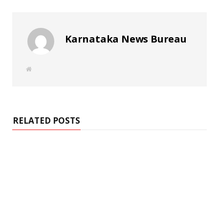
Karnataka News Bureau
W
e
b
s
i
t
e
RELATED POSTS