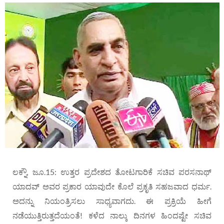
ಲಕ್ನೌ, ಜೂ.15: ಉತ್ತರ ಪ್ರದೇಶದ ತೋಟಗಾರಿಕೆ ಸಚಿವ ಪರಸನಾಥ್
ಯಾದವ್ ಅವರ ಪ್ರಕಾರ ಯಾವುದೇ ಕೊಲೆ ಪ್ರಕೃತಿ ಸಹಜವಾದ ಧರ್ಮ.
ಅದನ್ನು ನಿಯಂತ್ರಿಸಲು ಸಾಧ್ಯವಾಗದು. ಈ ಪ್ರಕ್ರಿಯೆ ಹೀಗೆ
ನಡೆಯುತ್ತಿರುತ್ತದೆಯಂತೆ! ಕಳೆದ ನಾಲ್ಕು ದಿನಗಳ ಹಿಂದಷ್ಟೇ ಸಚಿವ