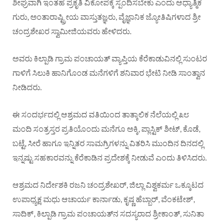
ಶೀಘ್ರವಾಗಿ ಇಂತಹ ಪ್ರಕೃತಿ ವಿಕೋಪಕ್ಕೆ ಸ್ಪಂದಿಸಬೇಕು ಎಂದು ಆಧ್ಯಾತ್ಮಿಕ
ಗುರು, ಅಂತಾರಾಷ್ಟ್ರೀಯ ವಾಸ್ತುತಜ್ಞರು, ವೈಜ್ಞಾನಿಕ ಜ್ಯೋತಿಷಿಗಳಾದ ಶ್ರೀ
ಚಂದ್ರಶೇಖರ ಸ್ವಾಮೀಜಿಯವರು ಹೇಳಿದರು.
ಅವರು ಕಿಲ್ಪಾಡಿ ಗ್ರಾಮ ಪಂಚಾಯತ್ ವ್ಯಾಪ್ತಿಯ ಕೆರೆಕಾಡುವಿನಲ್ಲಿ ಸುಂಟರ
ಗಾಳಿಗೆ ಸಿಲುಕಿ ಹಾನಿಗೊಂಡ ಮನೆಗಳಿಗೆ ಶನಿವಾರ ಭೇಟಿ ನೀಡಿ ಸಾಂತ್ವಾನ
ನೀಡಿದರು.
ಈ ಸಂದರ್ಭದಲ್ಲಿ ಆಶ್ರಮದ ವತಿಯಿಂದ ತಾತ್ಕಾಲಿಕ ನೆಲೆಯಲ್ಲಿ ೩೮
ಮಂದಿ ಸಂತ್ರಸ್ತರ ಪ್ರತಿಯೊಂದು ಮನೆಗೂ ಅಕ್ಕಿ, ಪ್ಲಾಸ್ಟಿಕ್ ಶೀಟ್, ಕೊಡೆ,
ಬಟ್ಟೆ, ಸೀರೆ ಹಾಗೂ ಇನ್ನಿತರ ಸಾಮಗ್ರಿಗಳನ್ನು ವಿತರಿಸಿ ಮುಂದಿನ ದಿನದಲ್ಲಿ
ಇನ್ನಷ್ಟು ಸಹಕಾರವನ್ನು ಕೆರೆಕಾಡಿನ ಪ್ರದೇಶಕ್ಕೆ ನೀಡುವೆ ಎಂದು ತಿಳಿಸಿದರು.
ಆಶ್ರಮದ ನಿರ್ದೇಶಕಿ ರಜನಿ ಚಂದ್ರಶೇಖರ್, ಜಿಲ್ಲಾ ವಿಶ್ವಕರ್ಮ ಒಕ್ಕೂಟದ
ಉಪಾಧ್ಯಕ್ಷ ಮಧು ಆಚಾರ್ಯ ಕಾರ್ನಾಡು, ಕೃಷ್ಣ ಹೆಬ್ಬಾರ್, ವೆಂಕಟೇಶ್,
ಸಾದಿಕ್, ಕಿಲ್ಪಾಡಿ ಗ್ರಾಮ ಪಂಚಾಯತ್‌ನ ಸದಸ್ಯರಾದ ಶ್ರೀಕಾಂತ್, ಸುನಿತಾ