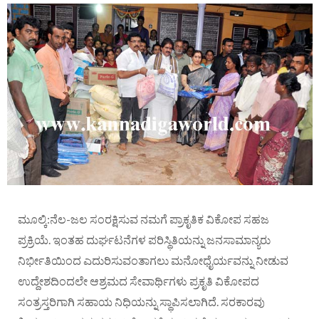
ಮೂಲ್ಕಿ:ನೆಲ-ಜಲ ಸಂರಕ್ಷಿಸುವ ನಮಗೆ ಪ್ರಾಕೃತಿಕ ವಿಕೋಪ ಸಹಜ
ಪ್ರಕ್ರಿಯೆ. ಇಂತಹ ದುರ್ಘಟನೆಗಳ ಪರಿಸ್ಥಿತಿಯನ್ನು ಜನಸಾಮಾನ್ಯರು
ನಿರ್ಭೀತಿಯಿಂದ ಎದುರಿಸುವಂತಾಗಲು ಮನೋಧೈರ್ಯವನ್ನು ನೀಡುವ
ಉದ್ದೇಶದಿಂದಲೇ ಆಶ್ರಮದ ಸೇವಾರ್ಥಿಗಳು ಪ್ರಕೃತಿ ವಿಕೋಪದ
ಸಂತ್ರಸ್ತರಿಗಾಗಿ ಸಹಾಯ ನಿಧಿಯನ್ನು ಸ್ಥಾಪಿಸಲಾಗಿದೆ. ಸರಕಾರವು