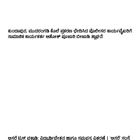
ಕುಂದಾಪುರ, ಮುದರಂಗಡಿ ಕೊಲೆ ಪ್ರಕರಣ ಭೇದಿಸಿದ ಪೊಲೀಸರ ಕಾರ್ಯವೈಖರಿಗೆ
ಸಾಮಾಜಿಕ ಕಾರ್ಯಕರ್ತ ಅಶೋಕ್ ಪೂಜಾರಿ ಬೀಜಾಡಿ ಶ್ಲಾಘನೆ
ಆಸರೆ ಟ್ರಸ್ಟ್ ವಕ್ವಾಡಿ: ವಿದ್ಯಾರ್ಥಿವೇತನ ಹಾಗೂ ಸಮವಸ್ತ್ರ ವಿತರಣೆ | ‘ಆಸರೆ’ ಸಂಸ್ಥೆ