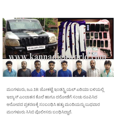
ಮಂಗಳೂರು, ಜೂ.18: ಜೋಕಟ್ಟೆ ಇಂಡಸ್ಟ್ರಿಯಲ್ ಏರಿಯಾ ಬಳಿಯಲ್ಲಿ
ಇಲ್ಯಾಸ್ ಎಂಬಾತನ ಕೊಲೆ ಹಾಗೂ ದರೋಡೆಗೆ ಸಂಚು ರೂಪಿಸಿದ
ಆರೋಪದ ಪ್ರಕರಣಕ್ಕೆ ಸಂಬಂಧಿಸಿ ಹತ್ತು ಮಂದಿಯನ್ನು ಬುಧವಾರ
ಮಂಗಳೂರು ಸಿಸಿಬಿ ಪೊಲೀಸರು ಬಂಧಿಸಿದ್ದಾರೆ.