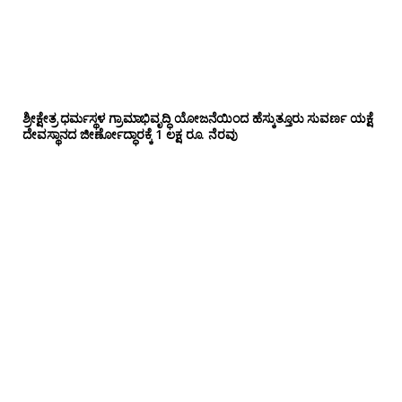
ಶ್ರೀಕ್ಷೇತ್ರ ಧರ್ಮಸ್ಥಳ ಗ್ರಾಮಾಭಿವೃದ್ಧಿ ಯೋಜನೆಯಿಂದ ಹೆಸ್ಕುತ್ತೂರು ಸುವರ್ಣ ಯಕ್ಷೆ
ದೇವಸ್ಥಾನದ ಜೀರ್ಣೋದ್ಧಾರಕ್ಕೆ 1 ಲಕ್ಷ ರೂ. ನೆರವು