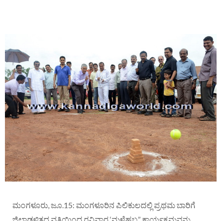
ಮಂಗಳೂರು, ಜೂ.15: ಮಂಗಳೂರಿನ ಪಿಲಿಕುಲದಲ್ಲಿ ಪ್ರಥಮ ಬಾರಿಗೆ
ಜಿಲ್ಲಾಡಳಿತದ ವತಿಯಿಂದ ರವಿವಾರ ‘ಮಳೆಹಬ್ಬ” ಕಾರ್ಯಕ್ರಮವನ್ನು