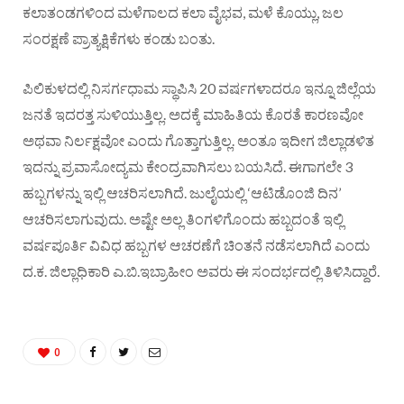
ಕಲಾತಂಡಗಳಿಂದ ಮಳೆಗಾಲದ ಕಲಾ ವೈಭವ, ಮಳೆ ಕೊಯ್ಲು, ಜಲ
ಸಂರಕ್ಷಣೆ ಪ್ರಾತ್ಯಕ್ಷಿಕೆಗಳು ಕಂಡು ಬಂತು.
ಪಿಲಿಕುಳದಲ್ಲಿ ನಿಸರ್ಗಧಾಮ ಸ್ಥಾಪಿಸಿ 20 ವರ್ಷಗಳಾದರೂ ಇನ್ನೂ ಜಿಲ್ಲೆಯ
ಜನತೆ ಇದರತ್ತ ಸುಳಿಯುತ್ತಿಲ್ಲ. ಅದಕ್ಕೆ ಮಾಹಿತಿಯ ಕೊರತೆ ಕಾರಣವೋ
ಅಥವಾ ನಿರ್ಲಕ್ಷವೋ ಎಂದು ಗೊತ್ತಾಗುತ್ತಿಲ್ಲ. ಅಂತೂ ಇದೀಗ ಜಿಲ್ಲಾಡಳಿತ
ಇದನ್ನು ಪ್ರವಾಸೋದ್ಯಮ ಕೇಂದ್ರವಾಗಿಸಲು ಬಯಸಿದೆ. ಈಗಾಗಲೇ 3
ಹಬ್ಬಗಳನ್ನು ಇಲ್ಲಿ ಆಚರಿಸಲಾಗಿದೆ. ಜುಲೈಯಲ್ಲಿ ‘ಆಟಿಡೊಂಜಿ ದಿನ’
ಆಚರಿಸಲಾಗುವುದು. ಅಷ್ಟೇ ಅಲ್ಲ ತಿಂಗಳಿಗೊಂದು ಹಬ್ಬದಂತೆ ಇಲ್ಲಿ
ವರ್ಷಪೂರ್ತಿ ವಿವಿಧ ಹಬ್ಬಗಳ ಆಚರಣೆಗೆ ಚಿಂತನೆ ನಡೆಸಲಾಗಿದೆ ಎಂದು
ದ.ಕ. ಜಿಲ್ಲಾಧಿಕಾರಿ ಎ.ಬಿ.ಇಬ್ರಾಹೀಂ ಅವರು ಈ ಸಂದರ್ಭದಲ್ಲಿ ತಿಳಿಸಿದ್ದಾರೆ.
0