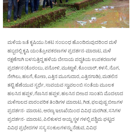
ಮಳೆಯ ಜತೆ ಕೃಷಿಯು ನಿಕಟ ಸಂಬಂಧ ಹೊಂದಿರುವುದರಿಂದ ಮಳೆ
ಹಬ್ಬದಲ್ಲಿ ಕೃಷಿ ಯಂತ್ರೋಪಕರಣಗಳ ಪ್ರದರ್ಶನ-ಮಾರಾಟ, ಮಳೆ
ರಕ್ಷಣೆಗಾಗಿ ಬಳಸುತ್ತಿದ್ದ ಹಳೆಯ ಬೇಸಾಯ ಪದ್ಧತಿಯ ಉಪಕರಣಗಳ
ಪ್ರದರ್ಶನ (ಕೊರಂಬು, ಪನೋಳಿ, ಮುಟ್ಟಾಳೆ, ಕೊಂಬಾರ್, ಕಳಸೆ, ನೊಗ,
ನೇಗಿಲು, ಹಲಗೆ, ಕೋಣ, ಎತ್ತಿನ ಮೂಗುದಾರ, ಎತ್ತಿನಗಾಡಿ), ಮಡಲಿನ
ತಟ್ಟಿ ಹೆಣೆಯುವ ಸ್ಪರ್ಧೆ, ಸಾವಯವ ಸ್ವಾವಲಂಬಿ ಸಂತೆಯ ಮೂಲಕ
ಹಲಸಿನ ಹಪ್ಪಳ, ಗೆಣಸಿನ ಹಪ್ಪಳ, ಹಲಸಿನ ಬೀಜದ ಸಾಂತನಿ ಮೊದಲಾದ
ಮಳೆಗಾಲದ ಪಾರಂಪರಿಕ ತಿಂಡಿಗಳ ಮಾರಾಟ, ಗಿಡ, ಫಲಪುಷ್ಪ ಬೀಜಗಳ
ಪ್ರದರ್ಶನ- ಮಾರಾಟ, ಅರಣ್ಯ ಇಲಾಖೆಯಿಂದ ವಿವಿಧ ಮರಗಿಡ, ಸಸಿಗಳ
ಪ್ರದರ್ಶನ- ಮಾರಾಟ, ಪಿಲಿಕುಳದ ಆಯ್ದ ಸ್ಥಳ ಗಳಲ್ಲಿ ಪಶ್ಚಿಮ ಘಟ್ಟದ
ವಿವಿಧ ಪ್ರಭೇದಗಳ ಸಸ್ಯ ಸಂಕುಲಗಳನ್ನು ನೆಡುವ, ವಿವಿಧ