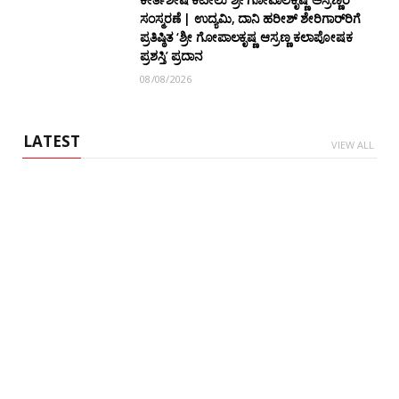
ಸಂಸ್ಮರಣೆ | ಉದ್ಯಮಿ, ದಾನಿ ಹರೀಶ್ ಶೇರಿಗಾರ್‌ರಿಗೆ
ಪ್ರತಿಷ್ಠಿತ ‘ಶ್ರೀ ಗೋಪಾಲಕೃಷ್ಣ ಆಸ್ರಣ್ಣ ಕಲಾಪೋಷಕ
ಪ್ರಶಸ್ತಿ’ ಪ್ರದಾನ
08/08/2026
LATEST
VIEW ALL