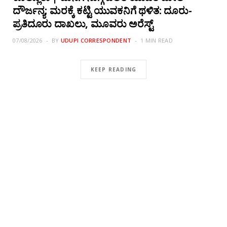
ದೌರ್ಜನ್ಯ; ಮರಕ್ಕೆ ಕಟ್ಟಿ ಯುವಕನಿಗೆ ಥಳಿತ: ದೂರು-
ಪ್ರತಿದೂರು ದಾಖಲು, ಮೂವರು ಅರೆಸ್ಟ್
07/08/2026
BY
UDUPI CORRESPONDENT
1 MIN READ
KEEP READING