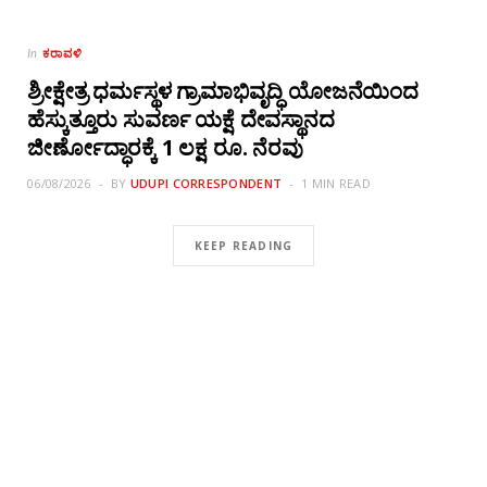
ಕರಾವಳಿ
In
ಶ್ರೀಕ್ಷೇತ್ರ ಧರ್ಮಸ್ಥಳ ಗ್ರಾಮಾಭಿವೃದ್ಧಿ ಯೋಜನೆಯಿಂದ
ಹೆಸ್ಕುತ್ತೂರು ಸುವರ್ಣ ಯಕ್ಷೆ ದೇವಸ್ಥಾನದ
ಜೀರ್ಣೋದ್ಧಾರಕ್ಕೆ 1 ಲಕ್ಷ ರೂ. ನೆರವು
06/08/2026
BY
UDUPI CORRESPONDENT
1 MIN READ
KEEP READING