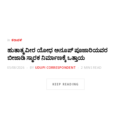
ಕರಾವಳಿ
In
ಹುತಾತ್ಮ ವೀರ ಯೋಧ ಅನೂಪ್ ಪೂಜಾರಿಯವರ
ಬೀಜಾಡಿ ಸ್ಮಾರಕ ನಿರ್ಮಾಣಕ್ಕೆ ಒತ್ತಾಯ
05/08/2026
BY
UDUPI CORRESPONDENT
2 MINS READ
KEEP READING