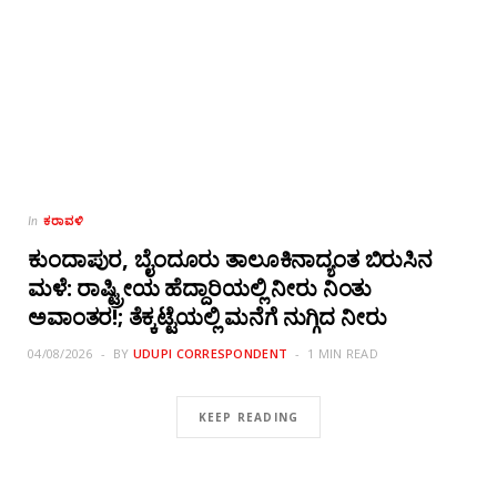
ಕರಾವಳಿ
In
ಕುಂದಾಪುರ, ಬೈಂದೂರು ತಾಲೂಕಿನಾದ್ಯಂತ ಬಿರುಸಿನ
ಮಳೆ: ರಾಷ್ಟ್ರೀಯ ಹೆದ್ದಾರಿಯಲ್ಲಿ‌ ನೀರು ನಿಂತು
ಅವಾಂತರ!; ತೆಕ್ಕಟ್ಟೆಯಲ್ಲಿ ಮನೆಗೆ ನುಗ್ಗಿದ ನೀರು
04/08/2026
BY
UDUPI CORRESPONDENT
1 MIN READ
KEEP READING