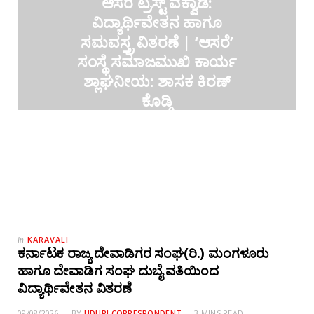
ಆಸರೆ ಟ್ರಸ್ಟ್ ವಕ್ವಾಡಿ:
ವಿದ್ಯಾರ್ಥಿವೇತನ ಹಾಗೂ
ಸಮವಸ್ತ್ರ ವಿತರಣೆ | ‘ಆಸರೆ’
ಸಂಸ್ಥೆ ಸಮಾಜಮುಖಿ ಕಾರ್ಯ
ಶ್ಲಾಘನೀಯ: ಶಾಸಕ ಕಿರಣ್
ಕೊಡ್ಗಿ
09/08/2026
KARAVALI
In
ಕರ್ನಾಟಕ ರಾಜ್ಯ ದೇವಾಡಿಗರ ಸಂಘ(ರಿ.) ಮಂಗಳೂರು
ಹಾಗೂ ದೇವಾಡಿಗ ಸಂಘ ದುಬೈ ವತಿಯಿಂದ
ವಿದ್ಯಾರ್ಥಿವೇತನ ವಿತರಣೆ
09/08/2026
BY
UDUPI CORRESPONDENT
3 MINS READ