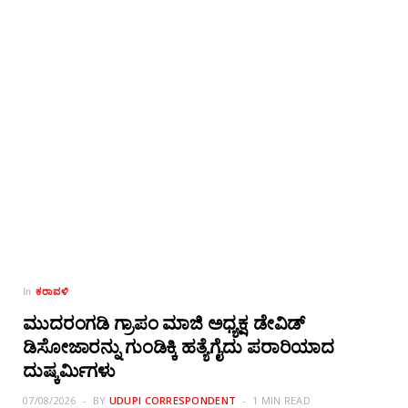
ಕರಾವಳಿ
In
ಮುದರಂಗಡಿ ಗ್ರಾಪಂ ಮಾಜಿ ಅಧ್ಯಕ್ಷ ಡೇವಿಡ್
ಡಿಸೋಜಾರನ್ನು ಗುಂಡಿಕ್ಕಿ ಹತ್ಯೆಗೈದು ಪರಾರಿಯಾದ
ದುಷ್ಕರ್ಮಿಗಳು
07/08/2026
BY
UDUPI CORRESPONDENT
1 MIN READ