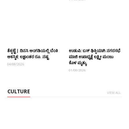
ತೆಕ್ಕಟ್ಟೆ | ದಿನಸಿ ಅಂಗಡಿಯಲ್ಲಿ ಬೆಂಕಿ
ಉಡುಪಿ: ಬಸ್ ಢಿಕ್ಕಿಯಾಗಿ ನಗರಸಭೆ
ಆಕಸ್ಮಿಕ; ಲಕ್ಷಾಂತರ ರೂ. ನಷ್ಟ
ಮಾಜಿ ಉಪಾಧ್ಯಕ್ಷೆ ಲಕ್ಷ್ಮೀ ಮಂಜು
ಕೊಳ ಮೃತ್ಯು
04/08/2026
01/08/2026
CULTURE
VIEW ALL