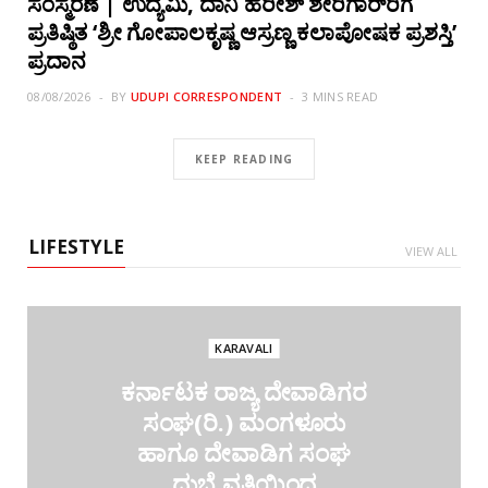
ಸಂಸ್ಮರಣೆ | ಉದ್ಯಮಿ, ದಾನಿ ಹರೀಶ್ ಶೇರಿಗಾರ್‌ರಿಗೆ
ಪ್ರತಿಷ್ಠಿತ ‘ಶ್ರೀ ಗೋಪಾಲಕೃಷ್ಣ ಆಸ್ರಣ್ಣ ಕಲಾಪೋಷಕ ಪ್ರಶಸ್ತಿ’
ಪ್ರದಾನ
08/08/2026
BY
UDUPI CORRESPONDENT
3 MINS READ
KEEP READING
LIFESTYLE
VIEW ALL
KARAVALI
ಕರ್ನಾಟಕ ರಾಜ್ಯ ದೇವಾಡಿಗರ
ಸಂಘ(ರಿ.) ಮಂಗಳೂರು
ಹಾಗೂ ದೇವಾಡಿಗ ಸಂಘ
ದುಬೈ ವತಿಯಿಂದ