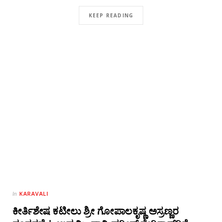
KEEP READING
KARAVALI
In
ಕೀರ್ತಿಶೇಷ ಕಟೀಲು ಶ್ರೀ ಗೋಪಾಲಕೃಷ್ಣ ಅಸ್ರಣ್ಣರ