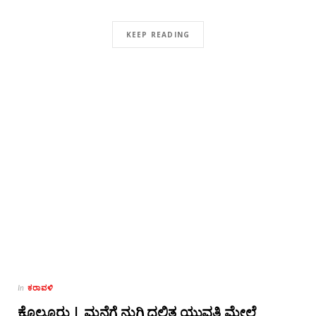
KEEP READING
ಕರಾವಳಿ
In
ಕೊಲ್ಲೂರು | ಮನೆಗೆ ನುಗ್ಗಿ ದಲಿತ ಯುವತಿ ಮೇಲೆ