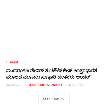
ಕರಾವಳಿ
In
ಮುದರಂಗಡಿ ಡೇವಿಡ್ ಶೂಟೌಟ್ ಕೇಸ್: ಉತ್ತರಭಾರತ
ಮೂಲದ ಮೂವರು ಸೂಫಾರಿ ಹಂತಕರು ಅಂದರ್!
08/08/2026
BY
UDUPI CORRESPONDENT
2 MINS READ
KEEP READING