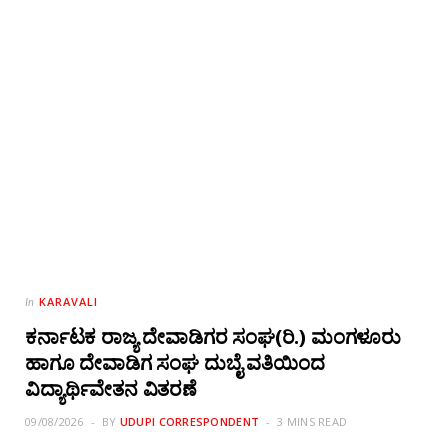
KARAVALI
In
ಕರ್ನಾಟಕ ರಾಜ್ಯ ದೇವಾಡಿಗರ ಸಂಘ(ರಿ.) ಮಂಗಳೂರು
ಹಾಗೂ ದೇವಾಡಿಗ ಸಂಘ ದುಬೈ ವತಿಯಿಂದ
ವಿದ್ಯಾರ್ಥಿವೇತನ ವಿತರಣೆ
09/08/2026
BY
UDUPI CORRESPONDENT
3 MINS READ