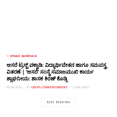
ಅನಿವಾಸಿ ಭಾರತೀಯರು
In
ಆಸರೆ ಟ್ರಸ್ಟ್ ವಕ್ವಾಡಿ: ವಿದ್ಯಾರ್ಥಿವೇತನ ಹಾಗೂ ಸಮವಸ್ತ್ರ
ವಿತರಣೆ | ‘ಆಸರೆ’ ಸಂಸ್ಥೆ ಸಮಾಜಮುಖಿ ಕಾರ್ಯ
ಶ್ಲಾಘನೀಯ: ಶಾಸಕ ಕಿರಣ್ ಕೊಡ್ಗಿ
09/08/2026
BY
UDUPI CORRESPONDENT
1 MIN READ
KEEP READING