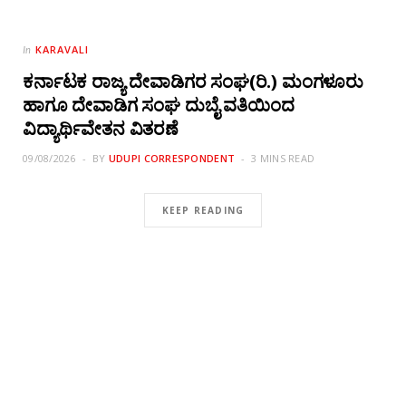
KARAVALI
In
ಕರ್ನಾಟಕ ರಾಜ್ಯ ದೇವಾಡಿಗರ ಸಂಘ(ರಿ.) ಮಂಗಳೂರು
ಹಾಗೂ ದೇವಾಡಿಗ ಸಂಘ ದುಬೈ ವತಿಯಿಂದ
ವಿದ್ಯಾರ್ಥಿವೇತನ ವಿತರಣೆ
09/08/2026
BY
UDUPI CORRESPONDENT
3 MINS READ
KEEP READING