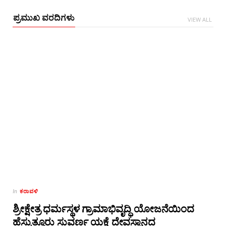
ಪ್ರಮುಖ ವರದಿಗಳು
VIEW ALL
ಕರಾವಳಿ
In
ಶ್ರೀಕ್ಷೇತ್ರ ಧರ್ಮಸ್ಥಳ ಗ್ರಾಮಾಭಿವೃದ್ಧಿ ಯೋಜನೆಯಿಂದ
ಹೆಸ್ಕುತ್ತೂರು ಸುವರ್ಣ ಯಕ್ಷೆ ದೇವಸ್ಥಾನದ